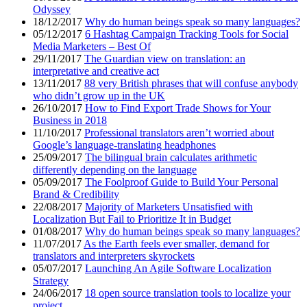
Odyssey
18/12/2017
Why do human beings speak so many languages?
05/12/2017
6 Hashtag Campaign Tracking Tools for Social
Media Marketers – Best Of
29/11/2017
The Guardian view on translation: an
interpretative and creative act
13/11/2017
88 very British phrases that will confuse anybody
who didn’t grow up in the UK
26/10/2017
How to Find Export Trade Shows for Your
Business in 2018
11/10/2017
Professional translators aren’t worried about
Google’s language-translating headphones
25/09/2017
The bilingual brain calculates arithmetic
differently depending on the language
05/09/2017
The Foolproof Guide to Build Your Personal
Brand & Credibility
22/08/2017
Majority of Marketers Unsatisfied with
Localization But Fail to Prioritize It in Budget
01/08/2017
Why do human beings speak so many languages?
11/07/2017
As the Earth feels ever smaller, demand for
translators and interpreters skyrockets
05/07/2017
Launching An Agile Software Localization
Strategy
24/06/2017
18 open source translation tools to localize your
project