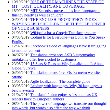
10/10/2019
RISE OF THE MACHINES THE STATE OF
MT – COST, QUALITY, AND COVERAGE
18/09/2019
MIT Scientists prove adults learn language to
fluency nearly as well as children
04/09/2019
THE ENGLISH PROFICIENCY INDEX –
WHY ENGLISH SHOULDN’T BE THE SOLE DRIVER
OF YOUR BUSINESS
21/08/2019
Wikipedia has a Google Translate problem
04/08/2019
Coding Is for Everyone—as Long as You Speak
English
12/07/2019
Facebook’s flood of languages leave it struggling
to monitor content
04/07/2019
Translation error sees ASDA supermarket
mistakenly offer free alcohol to customers
23/06/2019
15 Stats & Facts on Why Localization Is About
Global Survival
04/06/2019
Translation errors force Osaka metro websites
offline
15/05/2019
Agile localization: The complete guide
03/05/2019
Leading with languages: Why 30 languages is
below average
21/04/2019
Translated fiction enjoys sales boom as UK
readers flock to European authors
08/04/2019
The power of language: we translate our thoughts
into words, but words also affect the way we think