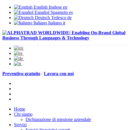
English
Inglese
en
Español
Spagnolo
es
Deutsch
Tedesco
de
Italiano
Italiano
it
Preventivo gratuito
/
Lavora con noi
Home
Chi siamo
Dichiarazione di missione aziendale
Servizi
Servizi linguistici esperti