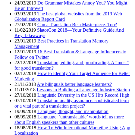
24/03/2019
Do Grammar Mistakes Annoy You? You Might
Be an Introvert
03/03/2019
The best global websites from the 2019 Web
Globalization Report Card
27/02/2019
Can a Translation Be a Masterpiece, Too?
11/02/2019
SlatorCon 2018—Your Definitive Guide And
Key Takeaways
23/01/2019
Best Practices in Translation Memory
Management
12/01/2019
16 Best Translation & Language Influencers to
Follow on Twitter
22/12/2018
Translation, editing, and proofreading. A “must”
for good translation?
02/12/2018
How to Identify Your Target Audience for Better
Marketing
21/11/2018
Are bilinguals better language learners?
11/11/2018
Lessons in Building a Language Industry Startup
27/10/2018
Linguistic Diversity in the US Hits Record High
07/10/2018
Translation quality assurance: sophisticated term
or a vital part of a translation project?
19/09/2018
Language, thought, and manipulation
08/09/2018
Language: ‘untranslatable’ words tell us more
about English speakers than other cultures
18/08/2018
How To Win International Marketing Using App
Localization