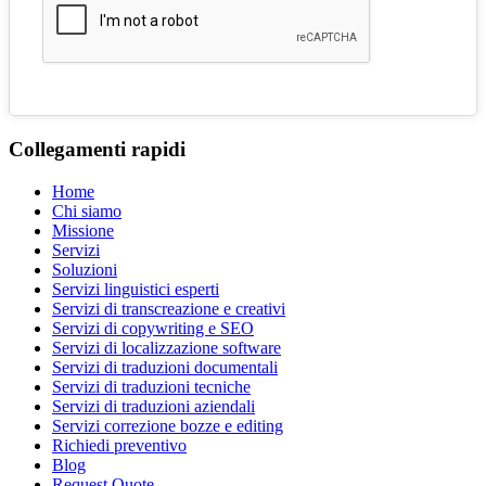
Collegamenti rapidi
Home
Chi siamo
Missione
Servizi
Soluzioni
Servizi linguistici esperti
Servizi di transcreazione e creativi
Servizi di copywriting e SEO
Servizi di localizzazione software
Servizi di traduzioni documentali
Servizi di traduzioni tecniche
Servizi di traduzioni aziendali
Servizi correzione bozze e editing
Richiedi preventivo
Blog
Request Quote