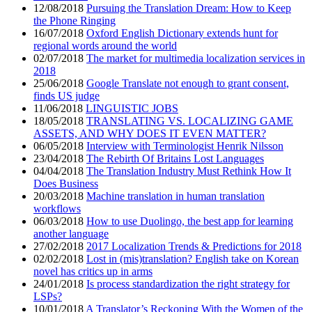
12/08/2018
Pursuing the Translation Dream: How to Keep
the Phone Ringing
16/07/2018
Oxford English Dictionary extends hunt for
regional words around the world
02/07/2018
The market for multimedia localization services in
2018
25/06/2018
Google Translate not enough to grant consent,
finds US judge
11/06/2018
LINGUISTIC JOBS
18/05/2018
TRANSLATING VS. LOCALIZING GAME
ASSETS, AND WHY DOES IT EVEN MATTER?
06/05/2018
Interview with Terminologist Henrik Nilsson
23/04/2018
The Rebirth Of Britains Lost Languages
04/04/2018
The Translation Industry Must Rethink How It
Does Business
20/03/2018
Machine translation in human translation
workflows
06/03/2018
How to use Duolingo, the best app for learning
another language
27/02/2018
2017 Localization Trends & Predictions for 2018
02/02/2018
Lost in (mis)translation? English take on Korean
novel has critics up in arms
24/01/2018
Is process standardization the right strategy for
LSPs?
10/01/2018
A Translator’s Reckoning With the Women of the