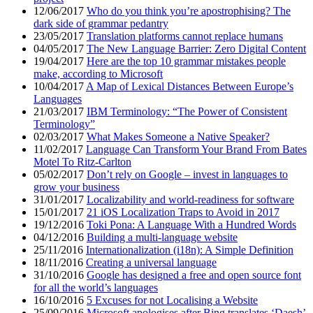
12/06/2017
Who do you think you’re apostrophising? The
dark side of grammar pedantry
23/05/2017
Translation platforms cannot replace humans
04/05/2017
The New Language Barrier: Zero Digital Content
19/04/2017
Here are the top 10 grammar mistakes people
make, according to Microsoft
10/04/2017
A Map of Lexical Distances Between Europe’s
Languages
21/03/2017
IBM Terminology: “The Power of Consistent
Terminology”
02/03/2017
What Makes Someone a Native Speaker?
11/02/2017
Language Can Transform Your Brand From Bates
Motel To Ritz-Carlton
05/02/2017
Don’t rely on Google – invest in languages to
grow your business
31/01/2017
Localizability and world-readiness for software
15/01/2017
21 iOS Localization Traps to Avoid in 2017
19/12/2016
Toki Pona: A Language With a Hundred Words
04/12/2016
Building a multi-language website
25/11/2016
Internationalization (i18n): A Simple Definition
18/11/2016
Creating a universal language
31/10/2016
Google has designed a free and open source font
for all the world’s languages
16/10/2016
5 Excuses for not Localising a Website
25/09/2016
Microsoft apologises after Bing translates ‘Daesh’