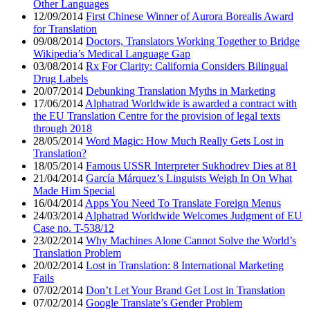
Other Languages
12/09/2014
First Chinese Winner of Aurora Borealis Award
for Translation
09/08/2014
Doctors, Translators Working Together to Bridge
Wikipedia’s Medical Language Gap
03/08/2014
Rx For Clarity: California Considers Bilingual
Drug Labels
20/07/2014
Debunking Translation Myths in Marketing
17/06/2014
Alphatrad Worldwide is awarded a contract with
the EU Translation Centre for the provision of legal texts
through 2018
28/05/2014
Word Magic: How Much Really Gets Lost in
Translation?
18/05/2014
Famous USSR Interpreter Sukhodrev Dies at 81
21/04/2014
García Márquez’s Linguists Weigh In On What
Made Him Special
16/04/2014
Apps You Need To Translate Foreign Menus
24/03/2014
Alphatrad Worldwide Welcomes Judgment of EU
Case no. T-538/12
23/02/2014
Why Machines Alone Cannot Solve the World’s
Translation Problem
20/02/2014
Lost in Translation: 8 International Marketing
Fails
07/02/2014
Don’t Let Your Brand Get Lost in Translation
07/02/2014
Google Translate’s Gender Problem