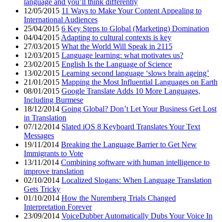
language and you’ll think differently
12/05/2015
11 Ways to Make Your Content Appealing to
International Audiences
25/04/2015
6 Key Steps to Global (Marketing) Domination
04/04/2015
Adapting to cultural contexts is key
27/03/2015
What the World Will Speak in 2115
12/03/2015
Language learning: what motivates us?
23/02/2015
English Is the Language of Science
13/02/2015
Learning second language ‘slows brain ageing’
21/01/2015
Mapping the Most Influential Languages on Earth
08/01/2015
Google Translate Adds 10 More Languages,
Including Burmese
18/12/2014
Going Global? Don’t Let Your Business Get Lost
in Translation
07/12/2014
Slated iOS 8 Keyboard Translates Your Text
Messages
19/11/2014
Breaking the Language Barrier to Get New
Immigrants to Vote
13/11/2014
Combining software with human intelligence to
improve translation
02/10/2014
Localized Slogans: When Language Translation
Gets Tricky
01/10/2014
How the Nuremberg Trials Changed
Interpretation Forever
23/09/2014
VoiceDubber Automatically Dubs Your Voice In