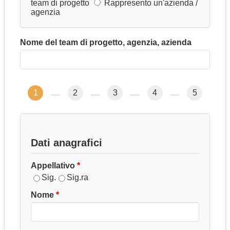
team di progetto
Rappresento un'azienda /
agenzia
Nome del team di progetto, agenzia, azienda
1
2
3
4
5
Dati anagrafici
Appellativo
Sig.
Sig.ra
Nome