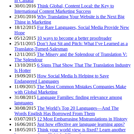
in Canada
30/01/2016
Think Global, Content Local: the Key to
International Content Marketing Success
23/01/2016
Why Translating Your Website is the Next Big
Thing in Marketing
18/12/2015
For Rare Languages, Social Media Provide New
Hope
05/12/2015
10 ways to become a better proofreader
25/11/2015
Don’t Just Sit and Pitch: What I’ve Learned as a
Translator-Turned-Salesman
12/11/2015
The Misery and the Splendour of Translation V:
The Splendour
13/10/2015
6 Signs That Show That The Translation Industry
Is Hotter
19/09/2015
How Social Media Is Helping to Save
Endangered Languages
11/09/2015
The Most Common Mistakes Companies Make
with Global Marketing
31/08/2015
Language Families: finding relevance among
languages
30/08/2015
The World’s Top 20 Languages—And The
Words English Has Borrowed From Them
03/07/2015
12 Most Embarrasing Mistranslations in History
16/06/2015
Just how effective are language learning apps?
18/05/2015
Think your world view is fixed? Learn another