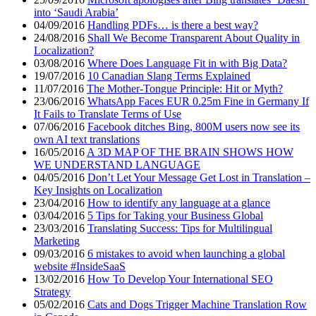
into ‘Saudi Arabia’
04/09/2016
Handling PDFs… is there a best way?
24/08/2016
Shall We Become Transparent About Quality in
Localization?
03/08/2016
Where Does Language Fit in with Big Data?
19/07/2016
10 Canadian Slang Terms Explained
11/07/2016
The Mother-Tongue Principle: Hit or Myth?
23/06/2016
WhatsApp Faces EUR 0.25m Fine in Germany If
It Fails to Translate Terms of Use
07/06/2016
Facebook ditches Bing, 800M users now see its
own AI text translations
16/05/2016
A 3D MAP OF THE BRAIN SHOWS HOW
WE UNDERSTAND LANGUAGE
04/05/2016
Don’t Let Your Message Get Lost in Translation –
Key Insights on Localization
23/04/2016
How to identify any language at a glance
03/04/2016
5 Tips for Taking your Business Global
23/03/2016
Translating Success: Tips for Multilingual
Marketing
09/03/2016
6 mistakes to avoid when launching a global
website #InsideSaaS
13/02/2016
How To Develop Your International SEO
Strategy
05/02/2016
Cats and Dogs Trigger Machine Translation Row